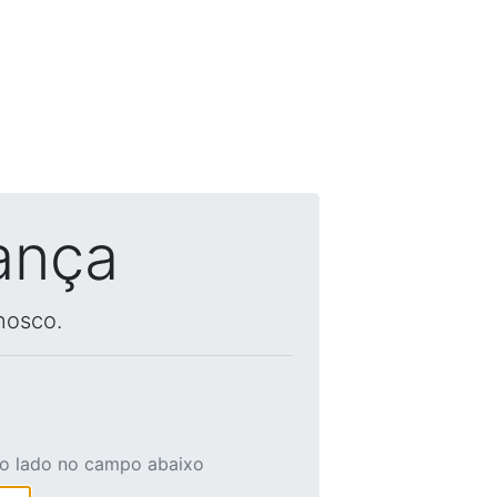
ança
nosco.
ao lado no campo abaixo