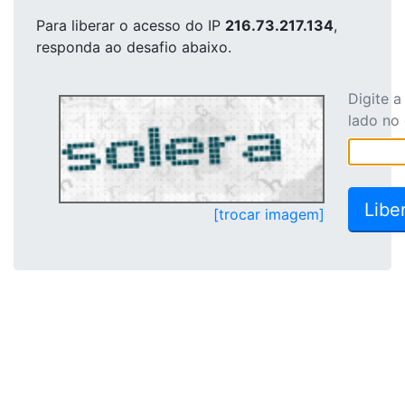
Para liberar o acesso
do IP
216.73.217.134
,
responda ao desafio abaixo.
Digite 
lado no
[trocar imagem]