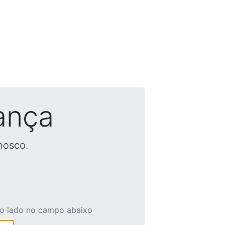
ança
nosco.
ao lado no campo abaixo