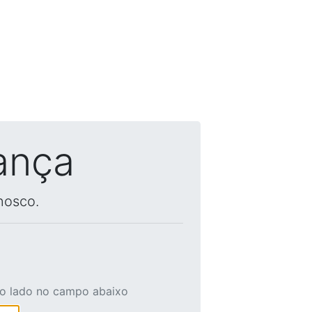
ança
nosco.
ao lado no campo abaixo