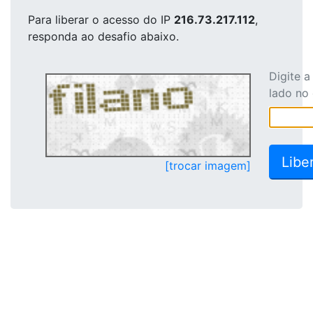
Para liberar o acesso
do IP
216.73.217.112
,
responda ao desafio abaixo.
Digite 
lado no
[trocar imagem]