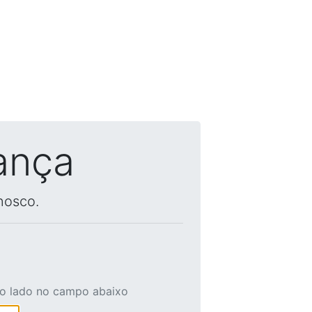
ança
nosco.
ao lado no campo abaixo