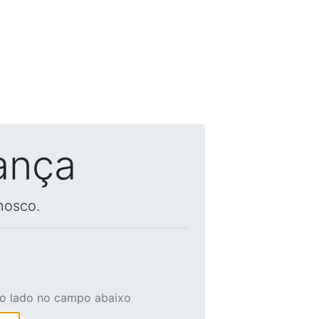
ança
nosco.
ao lado no campo abaixo