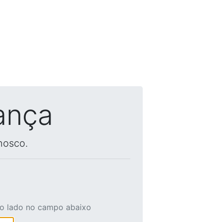
ança
nosco.
ao lado no campo abaixo