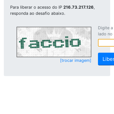
Para liberar o acesso
do IP
216.73.217.126
,
responda ao desafio abaixo.
Digite 
lado no
[trocar imagem]