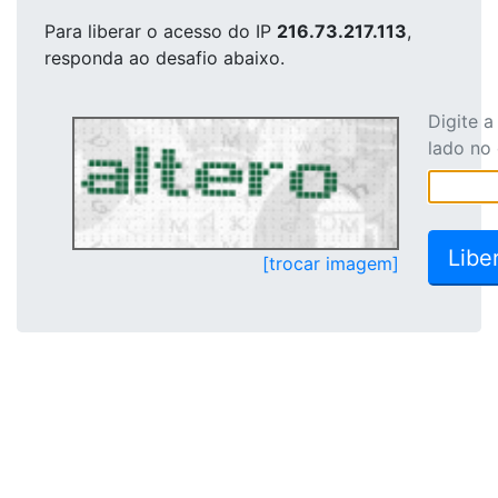
Para liberar o acesso
do IP
216.73.217.113
,
responda ao desafio abaixo.
Digite 
lado no
[trocar imagem]