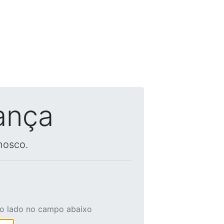
ança
nosco.
ao lado no campo abaixo