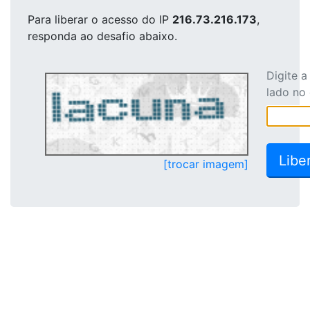
Para liberar o acesso
do IP
216.73.216.173
,
responda ao desafio abaixo.
Digite 
lado no
[trocar imagem]