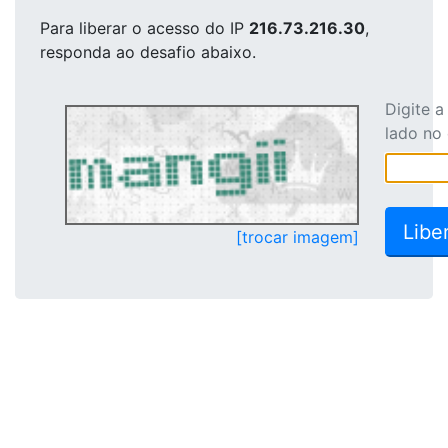
Para liberar o acesso
do IP
216.73.216.30
,
responda ao desafio abaixo.
Digite 
lado no
[trocar imagem]