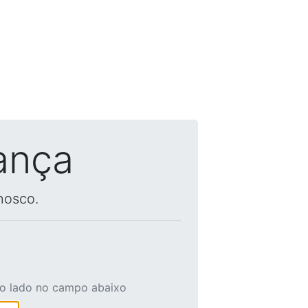
ança
nosco.
ao lado no campo abaixo