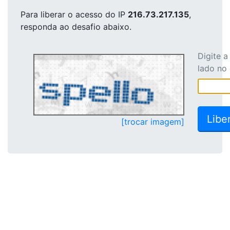
Para liberar o acesso
do IP
216.73.217.135
,
responda ao desafio abaixo.
Digite 
lado no
[trocar imagem]