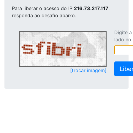
Para liberar o acesso
do IP
216.73.217.117
,
responda ao desafio abaixo.
Digite 
lado no
[trocar imagem]